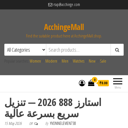
rsvp@acchinge.com
AcchingeMall
Find the suitable product here at AcchingeMall.shop.
Popular searches:
Women
//
Modern
//
Men
//
Watches
//
New
//
Sale
0
₹0.00
Menu
استارز 888 2026 — تنزيل
سريع بسرعة عالية
15 May 2026
By
YVONNELEVIEN738
Off