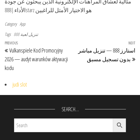
مثالية لعشاق المراهنات الإلكترونية الذين يبحثون عن جودة
الأداء.|888starz هو الاختيار الأمثل للراغبين
Category
App
تنزيل لعبة 888
Tags
Post navigation
Previous Post
PREVIOUS
NEXT
Ne
استارز 888 — تنزيل مباشر
Vulkanspiele Kod Promocyjny
بدون تسجيل مسبق
2026 — audyt warunków aktywacji
kodu
judi slot
SEARCH…