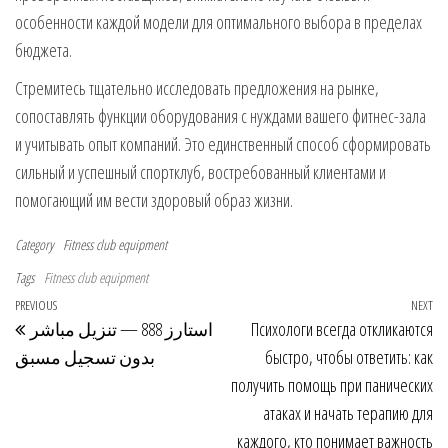
особенности каждой модели для оптимального выбора в пределах
бюджета.
Стремитесь тщательно исследовать предложения на рынке,
сопоставлять функции оборудования с нуждами вашего фитнес-зала
и учитывать опыт компаний. Это единственный способ сформировать
сильный и успешный спортклуб, востребованный клиентами и
помогающий им вести здоровый образ жизни.
Category
Fitness club equipment
Tags
Fitness club equipment
Post navigation
Previous Post
PREVIOUS
NEXT
Ne
استارز 888 — تنزيل مباشر
Психологи всегда откликаются
بدون تسجيل مسبق
быстро, чтобы ответить: как
получить помощь при панических
атаках и начать терапию для
каждого, кто понимает важность