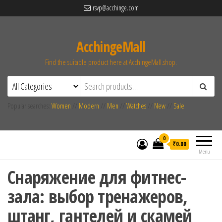
rsvp@acchinge.com
AcchingeMall
Find the suitable product here at AcchingeMall.shop.
Popular searches:
Women
//
Modern
//
Men
//
Watches
//
New
//
Sale
0
₹0.00
Menu
Снаряжение для фитнес-
зала: выбор тренажеров,
штанг, гантелей и скамей